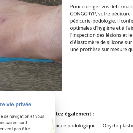
Pour corriger vos déformatio
GONGGRYP, votre pédicure-p
pédicurie-podologie, il con
optimales d'hygiène et à l'a
l'inspection des lésions et l
d'élastomère de silicone sur l
une prothèse sur mesure qui
re vie privée
Consultez également :
ce de navigation et vous
cessaires sont
Orthonyxie
Examen clinique podologique
Onychoplasti
peuvent pas être