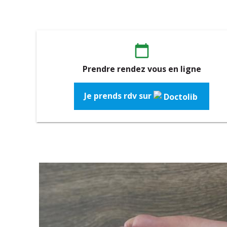
calendar_today
Prendre rendez vous en ligne
Je prends rdv sur