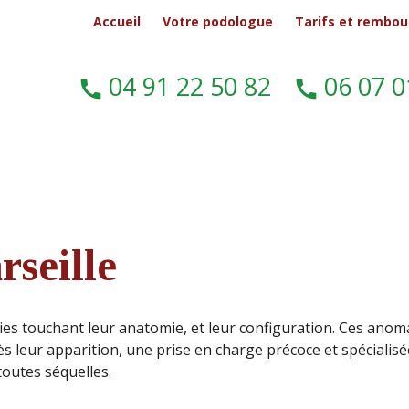
Accueil
Votre podologue
Tarifs et rembo
04 91 22 50 82
06 07 0
call
call
rseille
lies touchant leur anatomie, et leur configuration. Ces anom
s leur apparition, une prise en charge précoce et spécialisé
outes séquelles.