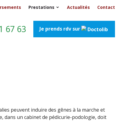
ursements
Prestations
Actualités
Contact
1 67 63
Je prends rdv sur
alies peuvent induire des gênes à la marche et
e, dans un cabinet de pédicurie-podologie, doit