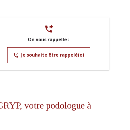
phone_forwarded
On vous rappelle :
Je souhaite être rappelé(e)
phone_callback
YP, votre podologue à