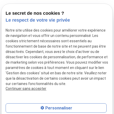
Le secret de nos cookies ?
Le respect de votre vie privée
Notre site utilise des cookies pour améliorer votre expérience
de navigation et vous offrir un contenu personnalisé. Les
Raphaël GONGGRYP
cookies strictement nécessaires sont essentiels au
La qualité Suisse au service de vos pieds
fonctionnement de base de notre site et ne peuvent pas être
N° de Siret : 79052166000015
désactivés. Cependant, vous avez le choix d'activer ou de
désactiver les cookies de personnalisation, de performance et
ONPP :
de marketing selon vos préférences. Vous pouvez modifier vos
www.onpp.fr
paramètres de cookies à tout moment en cliquant sur le lien
'Gestion des cookies' situé en bas de notre site. Veuillez noter
CONTACT
que la désactivation de certains cookies peut avoir un impact
04 91 22 50 82
sur certaines fonctionnalités du site.
06 07 01 67 63
Continuer sans accepter
301 Avenue du Prado
13008 MARSEILLE
LIENS UTILES
Personnaliser
Plan du site