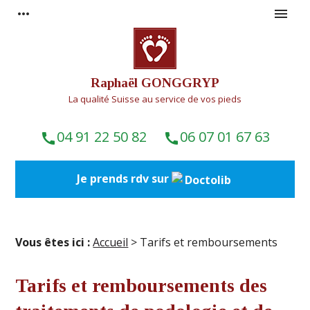
Panneau de gestion des cookies
more_horiz
menu
Raphaël GONGGRYP
La qualité Suisse au service de vos pieds
04 91 22 50 82
06 07 01 67 63
call
call
Je prends rdv sur
Vous êtes ici :
Accueil
> Tarifs et remboursements
Tarifs et remboursements des